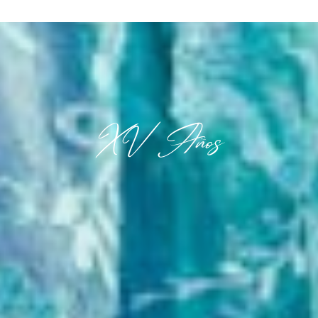
XV Años