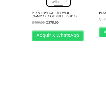
Plan Invitación Web
Pla
Standard General Bodas
Q
52
El
El
Q
499.00
Q
375.00
precio
precio
original
actual
Adquir X WhatsApp
era:
es:
Q499.00.
Q375.00.