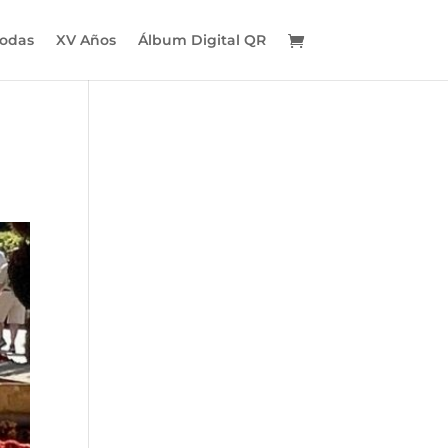
odas
XV Años
Álbum Digital QR