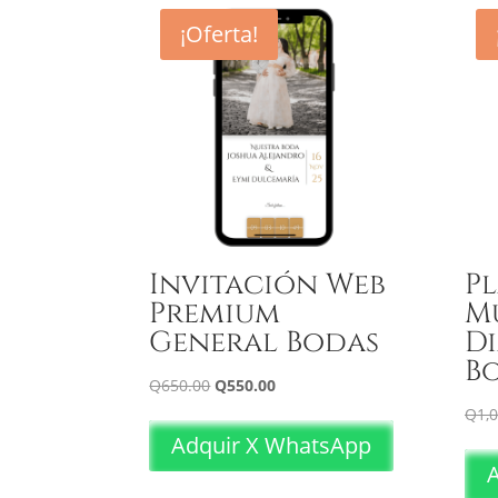
¡Oferta!
Invitación Web
P
Premium
Mu
General Bodas
D
B
El
El
Q
650.00
Q
550.00
precio
precio
Q
1,
original
actual
Adquir X WhatsApp
era:
es:
Q650.00.
Q550.00.