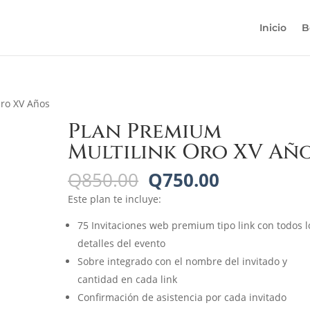
Inicio
B
Oro XV Años
Plan Premium
Multilink Oro XV Añ
El
El
Q
850.00
Q
750.00
precio
precio
Este plan te incluye:
original
actual
era:
es:
75 Invitaciones web premium tipo link con todos l
Q850.00.
Q750.00.
detalles del evento
Sobre integrado con el nombre del invitado y
cantidad en cada link
Confirmación de asistencia por cada invitado