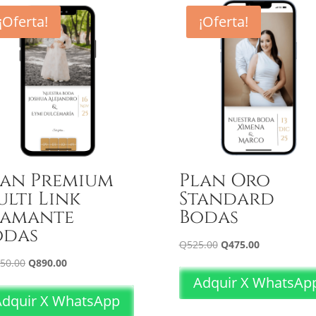
¡Oferta!
¡Oferta!
lan Premium
Plan Oro
lti Link
Standard
iamante
Bodas
odas
El
El
Q
525.00
Q
475.00
precio
precio
El
El
050.00
Q
890.00
original
actual
precio
precio
Adquir X WhatsAp
era:
es:
original
actual
Adquir X WhatsApp
Q525.00.
Q475.00.
era:
es: