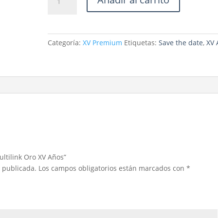
Premium
Multilink
Oro
XV
Categoría:
XV Premium
Etiquetas:
Save the date
,
XV 
Años
cantidad
ltilink Oro XV Años”
á publicada.
Los campos obligatorios están marcados con
*