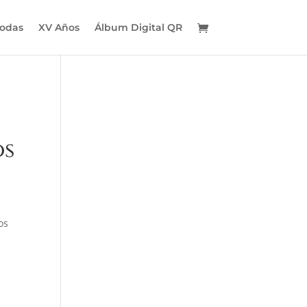
odas
XV Años
Álbum Digital QR
os
os